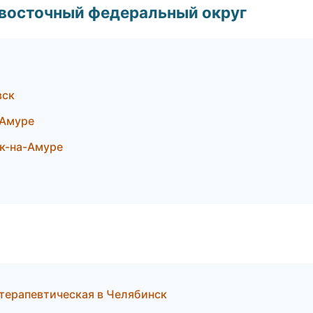
евосточный федеральный округ
вск
-Амуре
к-на-Амуре
терапевтическая в Челябинск