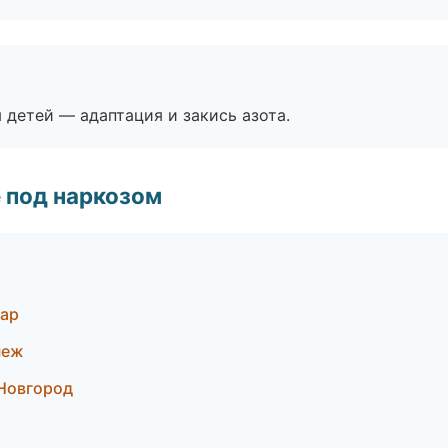
я детей — адаптация и закись азота.
 под наркозом
дар
неж
 Новгород