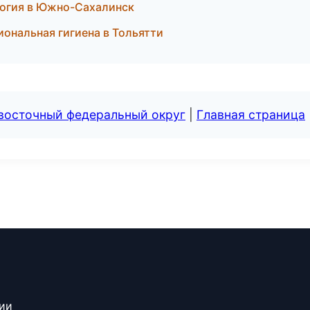
логия в Южно-Сахалинск
ональная гигиена в Тольятти
евосточный федеральный округ
|
Главная страница
сии