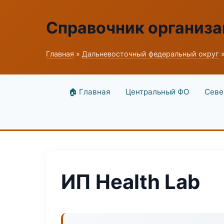
Справочник организ
Главная
»
Дальневосточный федеральный округ
»
🏠 Главная
Центральный ФО
Севе
ИП Health Lab