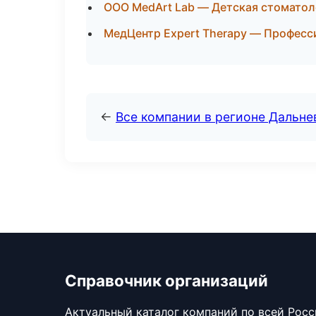
ООО MedArt Lab — Детская стомато
МедЦентр Expert Therapy — Професси
←
Все компании в регионе Дальн
Справочник организаций
Актуальный каталог компаний по всей Рос