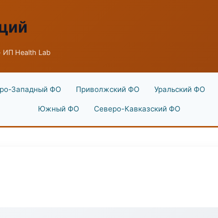
аций
 ИП Health Lab
ро-Западный ФО
Приволжский ФО
Уральский ФО
Южный ФО
Северо-Кавказский ФО