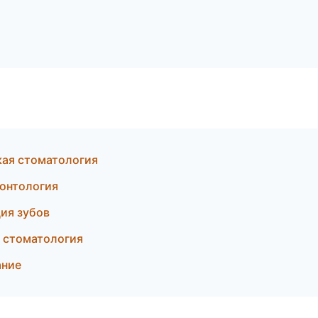
кая стоматология
онтология
ия зубов
я стоматология
ание