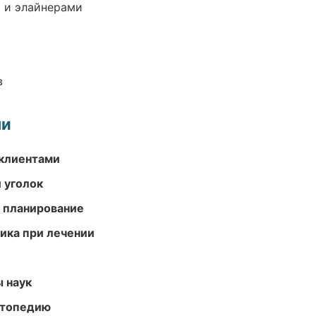
 и элайнерами
в
ми
 клиентами
 уголок
 планирование
тика при лечении
ы наук
ортопедию