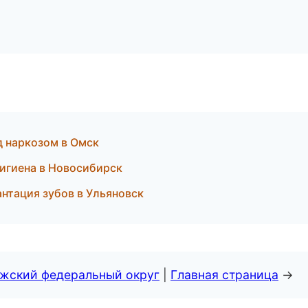
д наркозом в Омск
гигиена в Новосибирск
антация зубов в Ульяновск
лжский федеральный округ
|
Главная страница
→