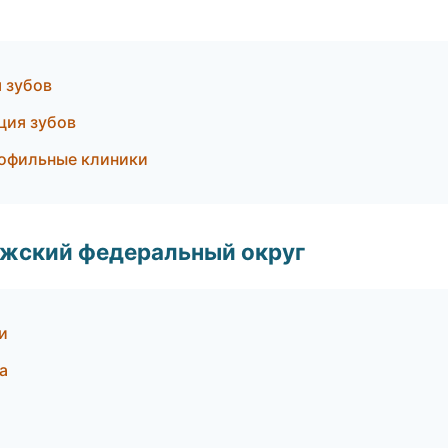
я зубов
ция зубов
рофильные клиники
лжский федеральный округ
и
а