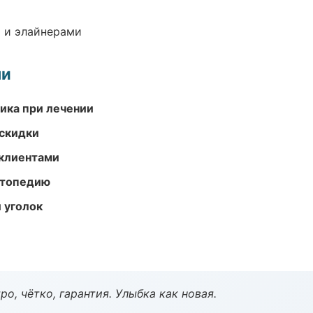
 и элайнерами
ми
тика при лечении
скидки
 клиентами
ортопедию
 уголок
о, чётко, гарантия. Улыбка как новая.