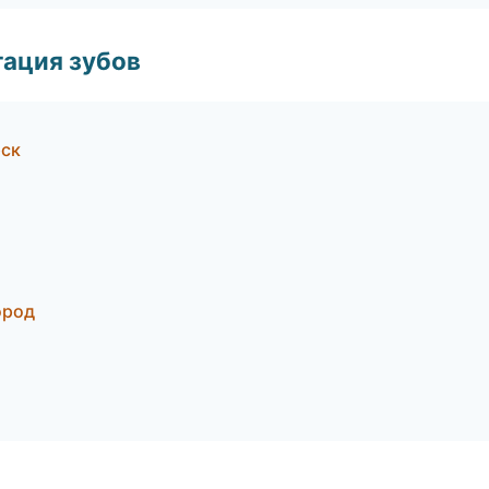
ация зубов
рск
ород