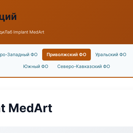
аций
иЛаб Implant MedArt
ро-Западный ФО
Приволжский ФО
Уральский ФО
Южный ФО
Северо-Кавказский ФО
t MedArt