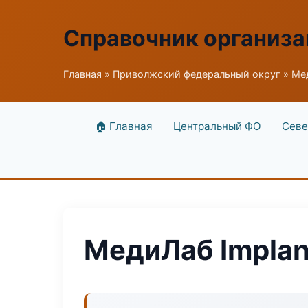
Справочник организ
Главная
»
Приволжский федеральный округ
» Мед
🏠 Главная
Центральный ФО
Севе
МедиЛаб Implan