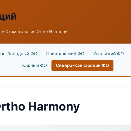
аций
г
» Стоматология Ortho Harmony
ро-Западный ФО
Приволжский ФО
Уральский ФО
Южный ФО
Северо-Кавказский ФО
rtho Harmony