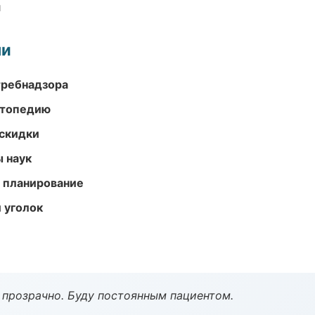
и
ми
требнадзора
ортопедию
скидки
ы наук
 планирование
 уголок
ё прозрачно. Буду постоянным пациентом.