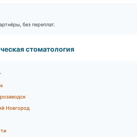
артнёры, без переплат.
ческая стоматология
г
ок
трозаводск
ий Новгород
тти