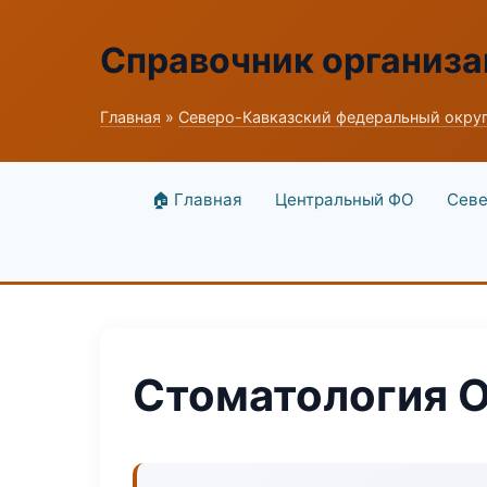
Справочник организ
Главная
»
Северо-Кавказский федеральный окру
🏠 Главная
Центральный ФО
Севе
Стоматология O