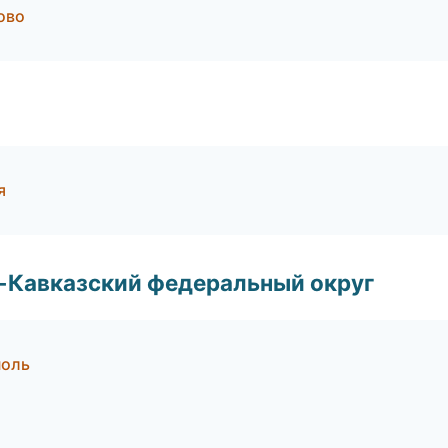
ово
я
о-Кавказский федеральный округ
поль