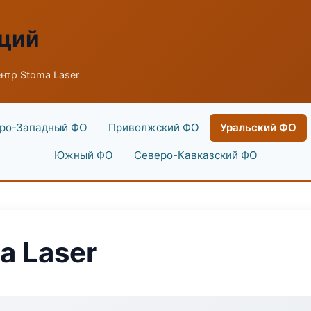
аций
нтр Stoma Laser
ро-Западный ФО
Приволжский ФО
Уральский ФО
Южный ФО
Северо-Кавказский ФО
a Laser