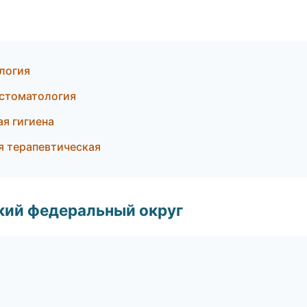
логия
 стоматология
я гигиена
я терапевтическая
ский федеральный округ