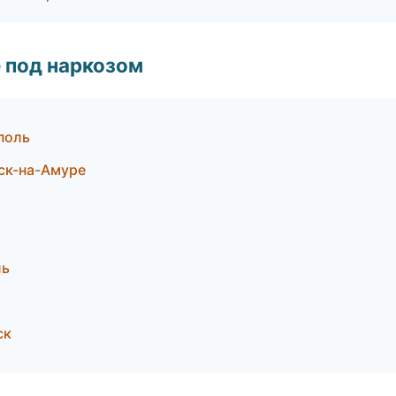
 под наркозом
поль
ск-на-Амуре
ль
ск