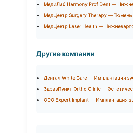
МедиЛаб Harmony ProfiDent — Нижн
МедЦентр Surgery Therapy — Тюмень
МедЦентр Laser Health — Нижневарт
Другие компании
Дентал White Care — Имплантация з
ЗдравПункт Ortho Clinic — Эстетиче
ООО Expert Implant — Имплантация з