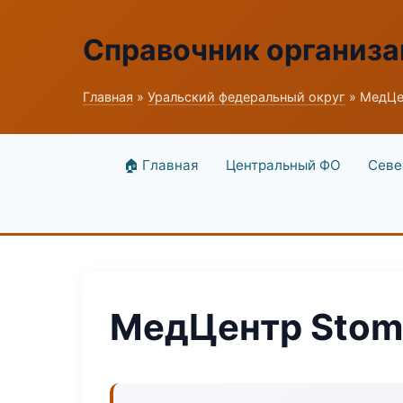
Справочник организ
Главная
»
Уральский федеральный округ
» МедЦе
🏠 Главная
Центральный ФО
Севе
МедЦентр Stom