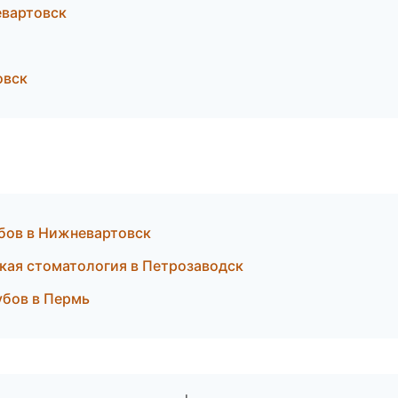
евартовск
овск
убов в Нижневартовск
ская стоматология в Петрозаводск
убов в Пермь