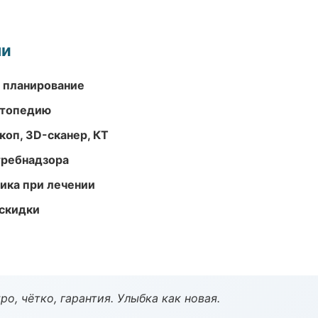
ми
 планирование
ортопедию
оп, 3D-сканер, КТ
требнадзора
тика при лечении
скидки
о, чётко, гарантия. Улыбка как новая.