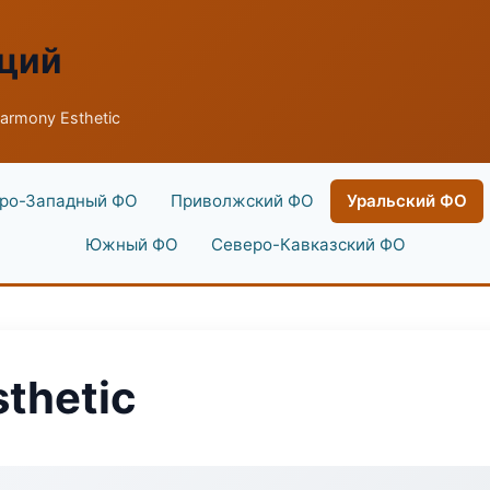
аций
rmony Esthetic
ро-Западный ФО
Приволжский ФО
Уральский ФО
Южный ФО
Северо-Кавказский ФО
thetic