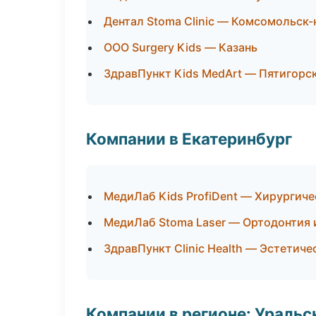
Дентал Stoma Clinic — Комсомольск
ООО Surgery Kids — Казань
ЗдравПункт Kids MedArt — Пятигорс
Компании в Екатеринбург
МедиЛаб Kids ProfiDent — Хирургич
МедиЛаб Stoma Laser — Ортодонтия 
ЗдравПункт Clinic Health — Эстетич
Компании в регионе: Ураль