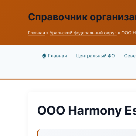
Справочник организ
Главная
»
Уральский федеральный округ
» ООО Ha
🏠 Главная
Центральный ФО
Севе
ООО Harmony Es