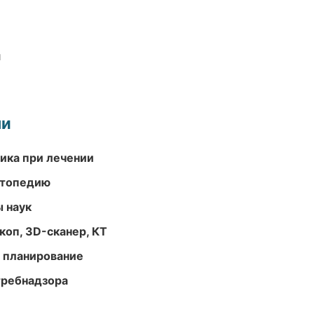
и
ми
тика при лечении
ортопедию
ы наук
оп, 3D-сканер, КТ
 планирование
требнадзора