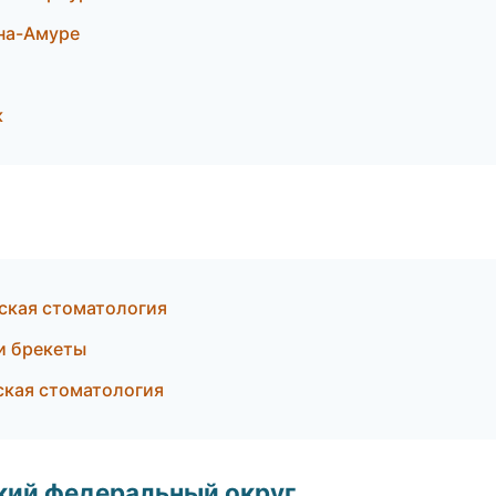
-на-Амуре
к
еская стоматология
и брекеты
еская стоматология
ский федеральный округ