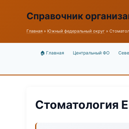
Справочник организ
Главная
»
Южный федеральный округ
» Стоматоло
🏠 Главная
Центральный ФО
Севе
Стоматология Es