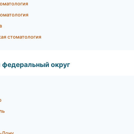
томатология
стоматология
в
кая стоматология
 федеральный округ
р
ль
а-Дону