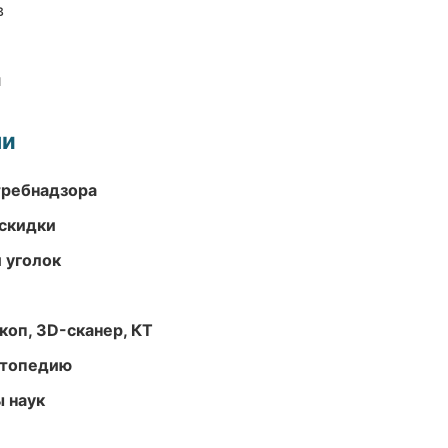
в
и
ми
требнадзора
скидки
 уголок
оп, 3D-сканер, КТ
ортопедию
ы наук