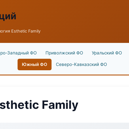
аций
гия Esthetic Family
ро-Западный ФО
Приволжский ФО
Уральский ФО
Южный ФО
Северо-Кавказский ФО
thetic Family