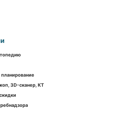
ми
ортопедию
 планирование
оп, 3D-сканер, КТ
скидки
требнадзора