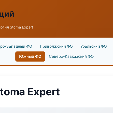
аций
огия Stoma Expert
ро-Западный ФО
Приволжский ФО
Уральский ФО
Южный ФО
Северо-Кавказский ФО
toma Expert