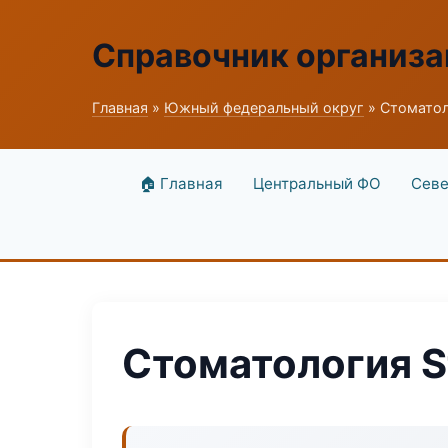
Справочник организ
Главная
»
Южный федеральный округ
» Стоматол
🏠 Главная
Центральный ФО
Севе
Стоматология S