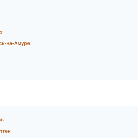
э
ск-на-Амуре
ов
нтген