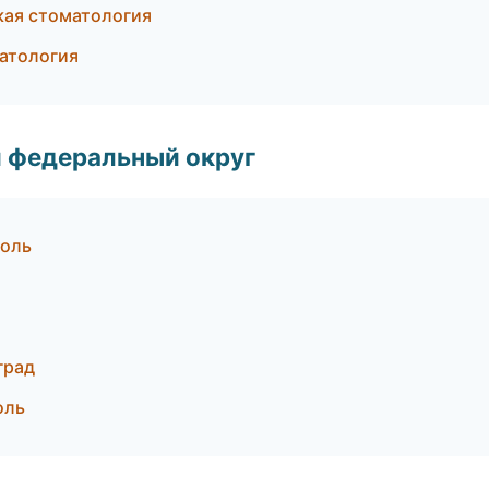
кая стоматология
матология
 федеральный округ
поль
град
оль