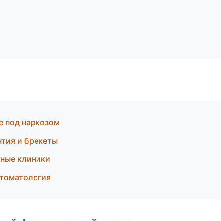
е под наркозом
тия и брекеты
ьные клиники
стоматология