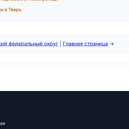
н в Тверь
кий федеральный округ
|
Главная страница
→
сии