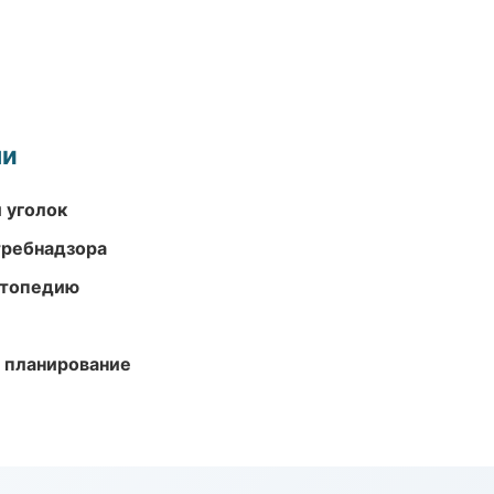
ми
 уголок
требнадзора
ортопедию
 планирование