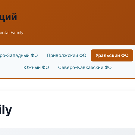
аций
ntal Family
ро-Западный ФО
Приволжский ФО
Уральский ФО
Южный ФО
Северо-Кавказский ФО
ly