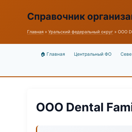
Справочник организ
Главная
»
Уральский федеральный округ
» ООО De
🏠 Главная
Центральный ФО
Севе
ООО Dental Fami