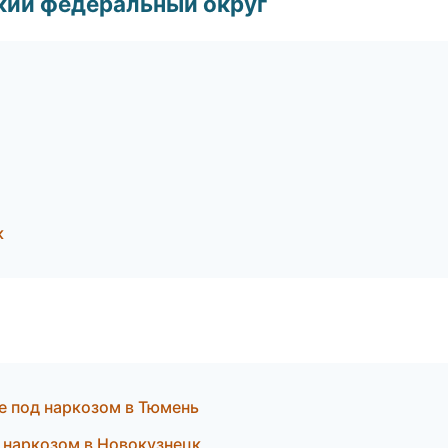
ский федеральный округ
к
е под наркозом в Тюмень
д наркозом в Новокузнецк